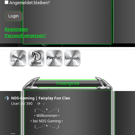
Angemeldet bleiben?
Login
Registrieren
Passwort vergessen?
Teamspeak
NDS-Gaming | Fairplay Fun Clan
User: 0 / 390
⟳
◌
( ` ' · . ¸ * ¸ . · ' ´ )
• Willkommen •
• bei NDS Gaming •
( ¸ . . · ´ * ` · . . ¸ )
___