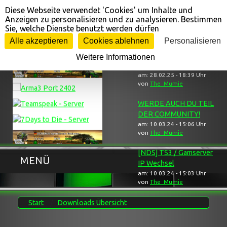
Diese Webseite verwendet 'Cookies' um Inhalte und
Cookie-Einstellungen
Anzeigen zu personalisieren und zu analysieren. Bestimmen
Sie, welche Dienste benutzt werden dürfen
Gameserver ...
... Neuigkeiten
Alle akzeptieren
Cookies ablehnen
Personalisieren
Weitere Informationen
[NDS] Trauerbereich
am: 28.02.25 - 18:39 Uhr
von
The_Mumie
WERDE AUCH DU TEIL
DER COMMUNITY!
am: 10.03.24 - 15:06 Uhr
von
The_Mumie
[NDS] TS3 / Gamserver
MENÜ
IP Wechsel
am: 10.03.24 - 15:03 Uhr
von
The_Mumie
Start
Downloads Übersicht