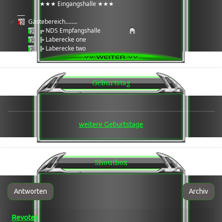
★★★ Eingangshalle ★★★
___
Gästebereich........
╔ NDS Empfangshalle
╠ Laberecke one
╠ Laberecke two
╠ Laberecke three
╠ Daten Cloud
╚ Wartungsbereich Serverarbeiten
Geburtstag
___
★★★ Games Ecke ★★★
___
Games ®: 7Days2Die
╔ Team 1
weitere Geburtstage
╚ Team 2
Games ®: Enshrouded
╔ Team 1
╚ AFK
Shoutbox
Games ®: LWS 25
╔ Team 1
Games ®: Arma 3
╔ Arma3 Laberecke / Grabbelkiste
Antworten
Archiv
╠ Arma 3®: Wasteland Altis
╠ Arma 3®: Wasteland Tanoa
Revotek
╚ Arma 3®: Exile