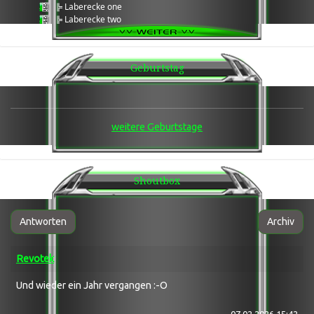
╠ Laberecke one
╠ Laberecke two
╠ Laberecke three
╠ Daten Cloud
╚ Wartungsbereich Serverarbeiten
Geburtstag
___
★★★ Games Ecke ★★★
___
Games ®: 7Days2Die
╔ Team 1
weitere Geburtstage
╚ Team 2
Games ®: Enshrouded
╔ Team 1
╚ AFK
Shoutbox
Games ®: LWS 25
╔ Team 1
Games ®: Arma 3
╔ Arma3 Laberecke / Grabbelkiste
Antworten
Archiv
╠ Arma 3®: Wasteland Altis
╠ Arma 3®: Wasteland Tanoa
Revotek
╚ Arma 3®: Exile
Games ®: Scum ! [GER] PVE mit roten PVP
╔ Team 1
Und wieder ein Jahr vergangen :-O
╚ Team 2
Games ®: Windrose
07.02.2026 15:42