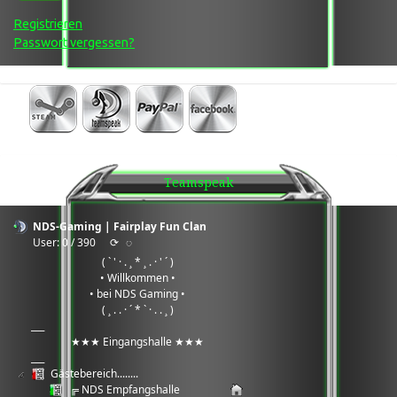
Registrieren
Passwort vergessen?
Teamspeak
NDS-Gaming | Fairplay Fun Clan
User: 0 / 390
⟳
◌
( ` ' · . ¸ * ¸ . · ' ´ )
• Willkommen •
• bei NDS Gaming •
( ¸ . . · ´ * ` · . . ¸ )
___
★★★ Eingangshalle ★★★
___
Gästebereich........
╔ NDS Empfangshalle