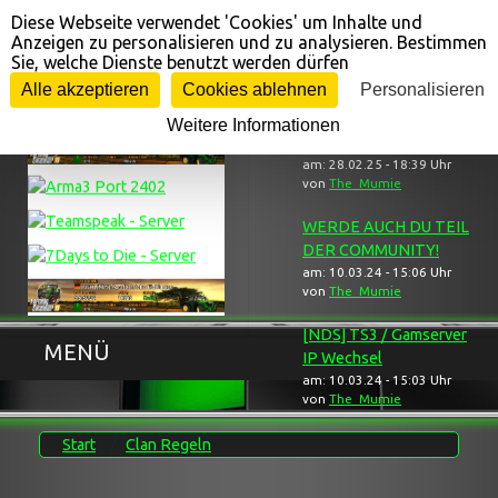
Diese Webseite verwendet 'Cookies' um Inhalte und
Cookie-Einstellungen
Anzeigen zu personalisieren und zu analysieren. Bestimmen
Sie, welche Dienste benutzt werden dürfen
Gameserver ...
... Neuigkeiten
Alle akzeptieren
Cookies ablehnen
Personalisieren
Weitere Informationen
[NDS] Trauerbereich
am: 28.02.25 - 18:39 Uhr
von
The_Mumie
WERDE AUCH DU TEIL
DER COMMUNITY!
am: 10.03.24 - 15:06 Uhr
von
The_Mumie
[NDS] TS3 / Gamserver
MENÜ
IP Wechsel
am: 10.03.24 - 15:03 Uhr
von
The_Mumie
Start
Clan Regeln